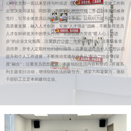
公司党支部一直以来坚持与时俱进，立足发展实际，将党建工作和
企业决策同谋划、同部署，不断强化政治引领，号召全体党员修身
笃行，引导全体党员以身作则、实干争先。以组织力提升助力企业
高质量发展，融入人才创新，实施“人才强企”战略，不断发挥党员
人才在科研攻关中的带头作用。支部也致力营造“暖人心、同进
步”的企业文化氛围，注重践行公益、关爱弱势群体；注重后备党
员培养，并专人定期对他们进行指导；注重促进党员个人思想认识
提升和个人工作进展，不断推动党建与业务从“配合”“结合”到深
度“融合”；注重党员思想建设，丰富组织生活内容和形式，开展系
列主题党日活动，增强组织生活的吸引力、感染力和凝聚力，激励
干部职工立足本岗建功立业。