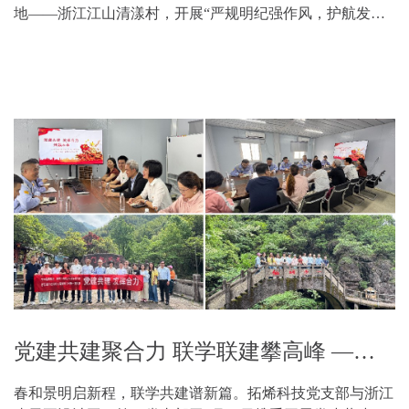
地——浙江江山清漾村，开展“严规明纪强作风，护航发展
建新功”主题党日活动，在古村风韵中接受廉洁文化熏陶，
强化纪律规矩意识。寻根问廉，感悟清漾家风 党员...
党建共建聚合力 联学联建攀高峰 ——拓烯科技党支部与天正设计工程第一党支部联合活动
春和景明启新程，联学共建谱新篇。拓烯科技党支部与浙江